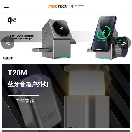
<
>
T20M
蓝牙音箱户外灯
了解更多